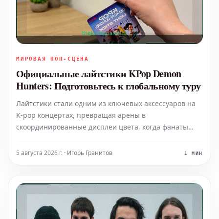
МИРОВАЯ ПОП-СЦЕНА
Официальные лайтстики KPop Demon
Hunters: Подготовьтесь к глобальному туру
Лайтстики стали одним из ключевых аксессуаров на
K-pop концертах, превращая арены в
скоординированные дисплеи цвета, когда фанаты
синхронно машут ими во время шоу. С официальным
анонсом глобального концертного тура KPop Demon
5 августа 2026 г. · Игорь Гранитов
1 МИН
Hunters от Netflix, фанаты могут начать подготовку,
приобретая офици