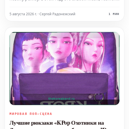
Film — долгожданное официальное продолжение
культурно вездесущего Brat 2024 года, а также её
5 августа 2026 г. · Сергей Радонежский
1 МИН
второй полноформатный релиз 2026 года после
саундтрек
МИРОВАЯ ПОП-СЦЕНА
Лучшие рюкзаки «KPop Охотники на