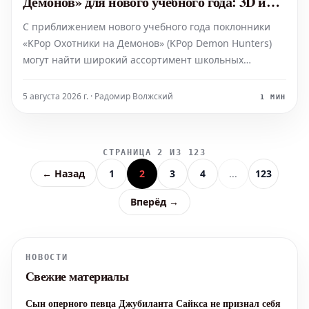
Демонов» для нового учебного года: 3D и
светящиеся в темноте дизайны
С приближением нового учебного года поклонники
«KPop Охотники на Демонов» (KPop Demon Hunters)
могут найти широкий ассортимент школьных
принадлежностей в тематике франшизы. Несмотря
на то, что фильм Netflix вышел более года назад,
5 августа 2026 г. · Радомир Волжский
1 МИН
франшиза продолжает активно выпускать новую
продукцию, включая
СТРАНИЦА 2 ИЗ 123
← Назад
1
2
3
4
...
123
Вперёд →
НОВОСТИ
Свежие материалы
Сын оперного певца Джубиланта Сайкса не признал себя