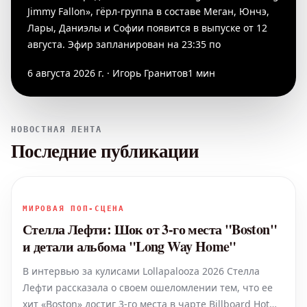
Jimmy Fallon», гёрл-группа в составе Меган, Юнчэ,
Лары, Даниэлы и Софии появится в выпуске от 12
августа. Эфир запланирован на 23:35 по
6 августа 2026 г. · Игорь Гранитов
1 мин
НОВОСТНАЯ ЛЕНТА
Последние публикации
МИРОВАЯ ПОП-СЦЕНА
Стелла Лефти: Шок от 3-го места "Boston"
и детали альбома "Long Way Home"
В интервью за кулисами Lollapalooza 2026 Стелла
Лефти рассказала о своем ошеломлении тем, что ее
хит «Boston» достиг 3-го места в чарте Billboard Hot