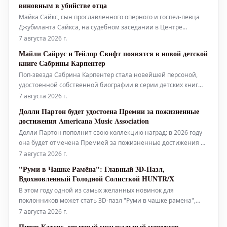
виновным в убийстве отца
Майка Сайкс, сын прославленного оперного и госпел-певца
Джубиланта Сайкса, на судебном заседании в Центре
уголовного правосудия Фольца в Лос-Анджелесе в четверг, 6
7 августа 2026 г.
августа, заявил о своей невиновности по обвинению в
Майли Сайрус и Тейлор Свифт появятся в новой детской
убийстве собственного отца. 31-летний Сайкс-младший был
книге Сабрины Карпентер
задержан
Поп-звезда Сабрина Карпентер стала новейшей персоной,
удостоенной собственной биографии в серии детских книг
"Little Golden Book". Книга "Sabrina Carpenter: A Little Golden
7 августа 2026 г.
Book Biography" уже доступна для предзаказа и выйдет 1
Долли Партон будет удостоена Премии за пожизненные
сентября 2026 года. Эта иллюстрированная биография
достижения Americana Music Association
рассказывае
Долли Партон пополнит свою коллекцию наград: в 2026 году
она будет отмечена Премией за пожизненные достижения от
Americana Music Association. Эта награда присуждается в знак
7 августа 2026 г.
признания её выдающегося мастерства как артистки, автора
"Руми в Чашке Рамёна": Главный 3D-Пазл,
песен и творца, а также за создание обширного музыкального
Вдохновленный Голодной Солисткой HUNTR/X
ката
В этом году одной из самых желанных новинок для
поклонников может стать 3D-пазл "Руми в чашке рамена",
который наверняка пополнит ряды культовых игрушек.
7 августа 2026 г.
Представляем последнюю коллекционную новинку по
Питер Катсис, опытный музыкальный менеджер,