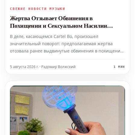
СВЕЖИЕ НОВОСТИ МУЗЫКИ
Жертва Отзывает Обвинения в
Похищении и Сексуальном Насилии
Против Cartel Bo
В деле, касающемся Cartel Bo, произошел
значительный поворот: предполагаемая жертва
отозвала ранее выдвинутые обвинения в похищении
и сексуальном насилии. Это последнее обновление
проливает новый свет на ход расследования.
5 августа 2026 г. · Радомир Волжский
1 МИН