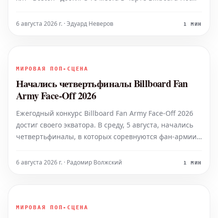
100, а также приоткрыла завесу тайны над своим
грядущим альбомом «Long Way Home». Стелла Лефти
6 августа 2026 г. · Эдуард Неверов
1 МИН
поведала: «Альбом назыв
МИРОВАЯ ПОП-СЦЕНА
Начались четвертьфиналы Billboard Fan
Army Face-Off 2026
Ежегодный конкурс Billboard Fan Army Face-Off 2026
достиг своего экватора. В среду, 5 августа, начались
четвертьфиналы, в которых соревнуются фан-армии
всего восьми артистов. Ежегодно фан-армии 64
различных артистов вступают в борьбу, чтобы
6 августа 2026 г. · Радомир Волжский
1 МИН
определить, кто из них является сильнейшим. После
МИРОВАЯ ПОП-СЦЕНА