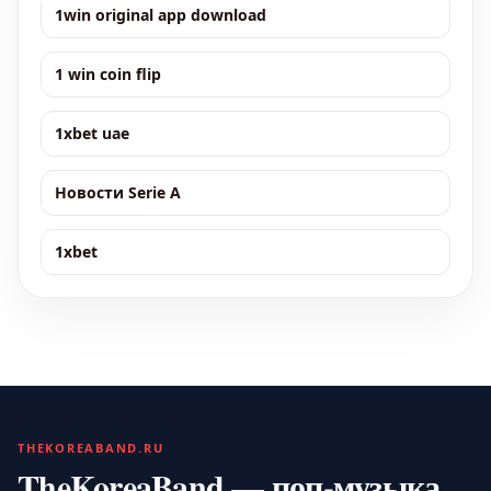
1win original app download
1 win coin flip
1xbet uae
Новости Serie A
1xbet
THEKOREABAND.RU
TheKoreaBand — поп-музыка