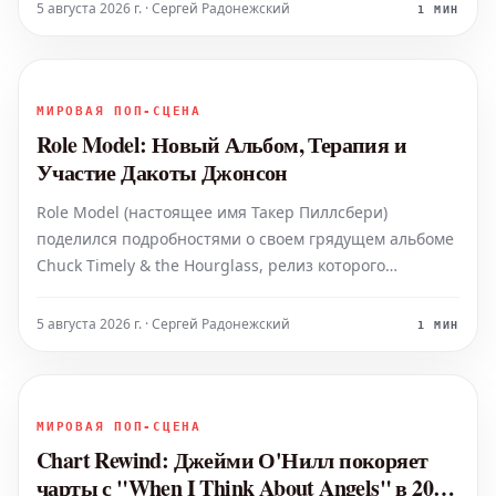
документальный фильм «Unshatter», снятый
5 августа 2026 г. · Сергей Радонежский
1 МИН
участником группы Джо Ханом, выйдет в мировых
кинотеатр
МИРОВАЯ ПОП-СЦЕНА
Role Model: Новый Альбом, Терапия и
Участие Дакоты Джонсон
Role Model (настоящее имя Такер Пиллсбери)
поделился подробностями о своем грядущем альбоме
Chuck Timely & the Hourglass, релиз которого
запланирован на 7 августа. Он рассказал, что
творческий процесс записи пластинки побудил его
5 августа 2026 г. · Сергей Радонежский
1 МИН
начать терапию, способствуя глубокому самоанализу.
Певец и ав
МИРОВАЯ ПОП-СЦЕНА
Chart Rewind: Джейми О'Нилл покоряет
чарты с "When I Think About Angels" в 2001