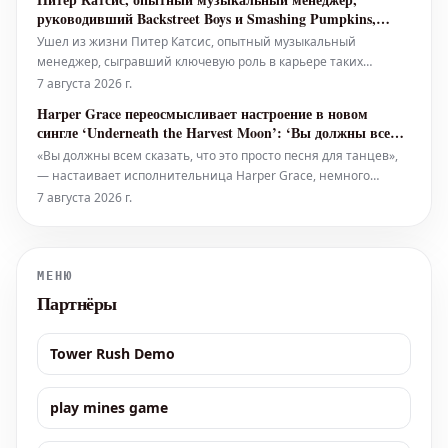
мотивам популярного сериала Netflix "KPop Demon Hunters":
руководивший Backstreet Boys и Smashing Pumpkins,
138-детальный 3D-пазл, из котор
скончался в 69 лет
Ушел из жизни Питер Катсис, опытный музыкальный
менеджер, сыгравший ключевую роль в карьере таких
артистов, как Backstreet Boys, Korn, The Smashing Pumpkins и
7 августа 2026 г.
Snoop Dogg. Ему было 69 лет. Катсис начал свою карьеру в
Harper Grace переосмысливает настроение в новом
музыкальной индустрии в 23 года в родном Чикаго, где он
сингле ‘Underneath the Harvest Moon’: ‘Вы должны всем
открыл и стал мен
сказать, что это просто песня для танцев’
«Вы должны всем сказать, что это просто песня для танцев»,
— настаивает исполнительница Harper Grace, немного
нервничая из-за одной фразы в своем завораживающем
7 августа 2026 г.
новом сингле «Underneath the Harvest Moon». В припеве Grace
поет о том, что она «в настроении для «стучащих сапог» (in a
knockin
МЕНЮ
Партнёры
Tower Rush Demo
play mines game