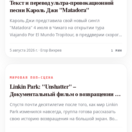
Текст и перевод ультра-провокационной
песни Кароль Джи "Matadora"
Кароль Джи представила свой новый сингл
"Matadora" 4 июля в Чикаго на открытии тура
Viajando Por El Mundo Tropitour, в преддверии скорого
выхода её шестого студийного альбома. Песня
"Matadora", что с испанского переводится как
5 августа 2026 г. · Егор Вихрев
1 МИН
"убийственная" или "потрясающая", является крайне
провокационн
МИРОВАЯ ПОП-СЦЕНА
Linkin Park: "Unshatter" –
Документальный фильм о возвращении и
новой эре группы
Спустя почти десятилетие после того, как мир Linkin
Park изменился навсегда, группа готова рассказать
свою историю возвращения на большой экран. Во
вторник, 4 августа, рок-группа объявила, что