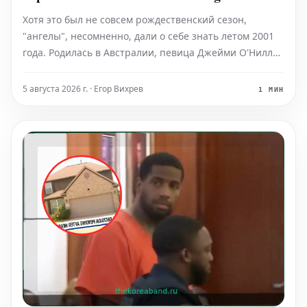
году
Хотя это был не совсем рождественский сезон,
"ангелы", несомненно, дали о себе знать летом 2001
года. Родилась в Австралии, певица Джейми О'Нилл
во второй раз достигла вершины чарта Billboard Hot
Country Songs 4 августа 2001 года со своим хитовым
5 августа 2026 г. · Егор Вихрев
1 МИН
синглом "When I Think About Angels". Эта пле