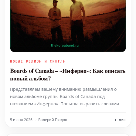
НОВЫЕ РЕЛИЗЫ И СИНГЛЫ
Boards of Canada – «Инферно»: Как описать
новый альбом?
Представляем вашему вниманию размышления о
новом альбоме группы Boards of Canada под
названием «Инферно». Попытка выразить словами
уникальное звучание и глубокую атмосферу этой
музыкальной работы – непростая задача. Давайте
5 июня 2026 г. · Валерий Градов
1 МИН
попробуем вместе осмыслить, какие эмоции и образы
вызывает дол