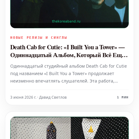
НОВЫЕ РЕЛИЗЫ И СИНГЛЫ
Death Cab for Cutie: «I Built You a Tower» —
Одиннадцатый Альбом, Который Всё Ещё
Впечатляет
Одиннадцатый студийный альбом Death Cab for Cutie
под названием «I Built You a Tower» продолжает
неизменно впечатлять слушателей. Эта работа,
выпущенная [вы можете вставить конкретную дату
релиза или просто упомянуть, что это было
3 июня 2026 г. · Давид Светлов
1 МИН
"некоторое время назад"], служит ярким
подтверждением их выдающе