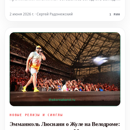
за рамки привычных определений и жанровых
категорий. Его уникальный стиль и неординарный
2 июня 2026 г. · Сергей Радонежский
1 МИН
подход к искусству сделали его одной из самых
интригующих и влиятель
НОВЫЕ РЕЛИЗЫ И СИНГЛЫ
Эмманюэль Люсиани о Жуле на Велодроме: