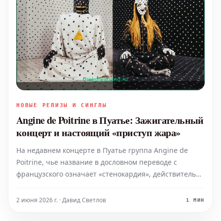
НОВЫЕ РЕЛИЗЫ И СИНГЛЫ
Angine de Poitrine в Пуатье: Зажигательный
концерт и настоящий «приступ жара»
На недавнем концерте в Пуатье группа Angine de
Poitrine, чье название в дословном переводе с
французского означает «стенокардия», действительно
вызвала «приступ жара» среди зрителей, но уже в
самом лучшем смысле! Публика, собравшаяся, чтобы
2 июня 2026 г. · Давид Светлов
1 МИН
увидеть это необычное музыкальное явление, была