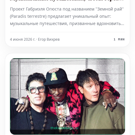
вдохновение
Проект Габриэля Огюста под названием "Земной рай"
(Paradis terrestre) предлагает уникальный опыт:
музыкальные путешествия, призванные вдохновить
слушателя и помочь обрести новую высоту
восприятия. Эти "музыкальные походы" – это не
4 июня 2026 г. · Егор Вихрев
1 МИН
просто прослушивание музыки, а погружение в
атмосферу, способств