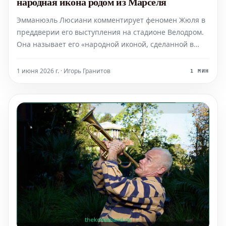
народная икона родом из Марселя
Эмманюэль Люсиани комментирует феномен Жюля в
преддверии его выступления на стадионе Велодром.
Она называет его «народной иконой, сделанной в
Марселе», подчеркивая глубокую связь артиста с
городом и его жителями. Это наблюдение относится к
1 июня 2026 г. · Игорь Гранитов
1 МИН
событию, запланированному на 29 мая 2026 года.