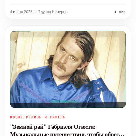
музыкального восприятия, где звучание выходит за
рамки привычного, обращаясь напрямую к чувствам
4 июня 2026 г. · Эдуард Неверов
1 МИН
и внутреннему миру слушателя, становясь по-
настоящему близкой сердц
НОВЫЕ РЕЛИЗЫ И СИНГЛЫ
"Земной рай" Габриэля Огюста:
Музыкальные путешествия, чтобы обрести