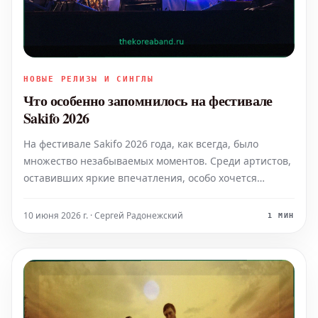
НОВЫЕ РЕЛИЗЫ И СИНГЛЫ
Что особенно запомнилось на фестивале
Sakifo 2026
На фестивале Sakifo 2026 года, как всегда, было
множество незабываемых моментов. Среди артистов,
оставивших яркие впечатления, особо хочется
отметить Bongeziwe Mabandla. Его выступление стало
одним из самых запоминающихся событий, подарив
10 июня 2026 г. · Сергей Радонежский
1 МИН
зрителям уникальную атмосферу и глубокие эмоции.
(Фо