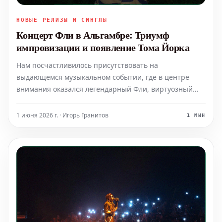
НОВЫЕ РЕЛИЗЫ И СИНГЛЫ
Концерт Фли в Альгамбре: Триумф
импровизации и появление Тома Йорка
Нам посчастливилось присутствовать на
выдающемся музыкальном событии, где в центре
внимания оказался легендарный Фли, виртуозный
басист Red Hot Chili Peppers, выступивший в
историческом парижском зале Альгамбра. Вечер был
1 июня 2026 г. · Игорь Гранитов
1 МИН
полностью посвящен свободной импровизации,
демонстрируя исключительну