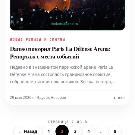
НОВЫЕ РЕЛИЗЫ И СИНГЛЫ
Damso покорил Paris La Défense Arena:
Репортаж с места событий
Недавно в знаменитой парижской арене Paris La
Défense Arena состоялось грандиозное событие,
собравшее тысячи поклонников. Звезда вечера,
бельгийский рэпер Damso, покорил сцену, погрузив
зрителей в незабываемую атмосферу своего
29 мая 2026 г. · Эдуард Неверов
1 МИН
выступления. Арена была заполнена до отказа, став
свидетелем нев
СТРАНИЦА 2 ИЗ 8
← Назад
1
2
3
4
...
8