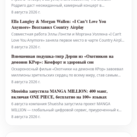
Родриго даст неожиданный, камерный концерт в
бруклинском клубе "Варшава" – панк-площадке в стиле
8 августа 2026 г.
бального зала, расположенной в Гринпойнте, вмещающей
Ella Langley & Morgan Wallen: «I Can’t Love You
около 1100 человек – тем же вечером. Менее чем за 30 минут
Anymore» Возглавил Country Airplay
очередь за билетами, к
Совместная работа Эллы Лэнгли и Моргана Уоллена «I Can’t
Love You Anymore» заняла первое место в чарте Country Airplay
всего за 15 недель. Для Лэнгли это пятый, а для Уоллена —
8 августа 2026 г.
двадцать второй хит, возглавивший этот чарт. Композиция
Взвешенная подушка-тигр Дерпи из «Охотников на
набрала 33,4 миллиона прослушиваний в период с 31 июля
демонов KPop»: Комфорт и здоровый сон
по 6 ав
Оскароносный фильм «Охотники на демонов KPop» завоевал
миллионы зрительских сердец по всему миру, став самым
просматриваемым оригинальным фильмом Netflix за всю
8 августа 2026 г.
историю. Для многих, включая автора этой статьи,
Shueisha запустила MANGA MILLION: 400 манг,
атмосферные сцены фильма и его завораживающий
включая ONE PIECE, бесплатно на 100+ языках
саундтрек также служат идеальным ф
6 августа компания Shueisha запустила проект MANGA
MILLION — глобальный цифровой сервис, приуроченный к
100-летию компании. Эта платформа предлагает около 400
8 августа 2026 г.
наименований манги, переведенных более чем на 100
языков, предоставляя в общей сложности один миллион
страниц бесплатно читателям по вс