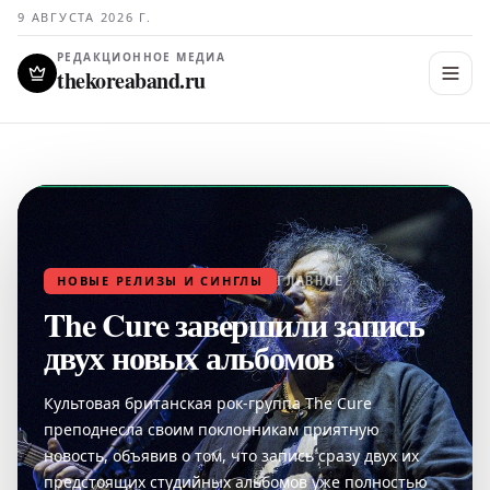
9 АВГУСТА 2026 Г.
РЕДАКЦИОННОЕ МЕДИА
thekoreaband.ru
НОВЫЕ РЕЛИЗЫ И СИНГЛЫ
ГЛАВНОЕ
The Cure завершили запись
двух новых альбомов
Культовая британская рок-группа The Cure
преподнесла своим поклонникам приятную
новость, объявив о том, что запись сразу двух их
предстоящих студийных альбомов уже полностью