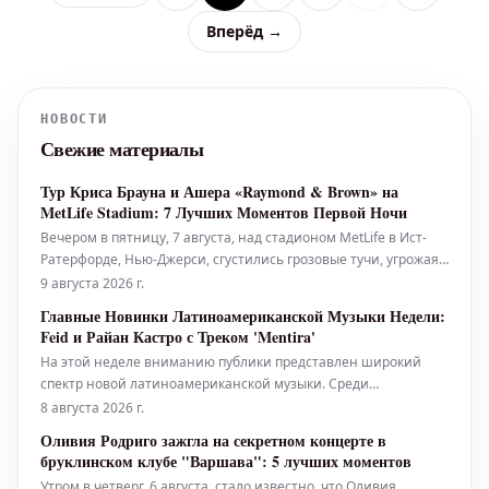
Вперёд →
НОВОСТИ
Свежие материалы
Тур Криса Брауна и Ашера «Raymond & Brown» на
MetLife Stadium: 7 Лучших Моментов Первой Ночи
Вечером в пятницу, 7 августа, над стадионом MetLife в Ист-
Ратерфорде, Нью-Джерси, сгустились грозовые тучи, угрожая
сорвать выступление Криса Брауна и Ашера в рамках их тура
9 августа 2026 г.
«Raymond & Brown». Место, где менее месяца назад проходил
Главные Новинки Латиноамериканской Музыки Недели:
Чемпионат мира по футболу 2026, было залито проливным
Feid и Райан Кастро с Треком 'Mentira'
дождем, с
На этой неделе вниманию публики представлен широкий
спектр новой латиноамериканской музыки. Среди
рекомендованных редакторами Billboard Latin и Billboard
8 августа 2026 г.
Español релизов — 'No Me Arrepiento De Sentir Tanto' от Karol G,
Оливия Родриго зажгла на секретном концерте в
'Yo Era Poesía' от Алехандро Санса и Эдена Муньоса, 'Verano
бруклинском клубе "Варшава": 5 лучших моментов
En La Ciudad' о
Утром в четверг, 6 августа, стало известно, что Оливия