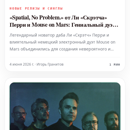
НОВЫЕ РЕЛИЗЫ И СИНГЛЫ
«Spatial, No Problem.» от Ли «Скрэтча»
Перри и Mouse on Mars: Гениальный дуэт,
которого никто не ждал
Легендарный новатор даба Ли «Скрэтч» Перри и
влиятельный немецкий электронный дуэт Mouse on
Mars объединились для создания невероятного и
совершенно неожиданного совместного проекта под
названием «Spatial, No Problem.». Эта уникальная
4 июня 2026 г. · Игорь Гранитов
1 МИН
коллаборация, о которой никто не мог и подумать,
стала насто