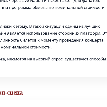
ь через Live Nation и Ticketmaster. Для фанатов,
упна программа обмена по номинальной стоимости
изки к этому. В такой ситуации одним из лучших
лайн является использование сторонних платформ. Э
линность билетов к моменту проведения концерта,
е номинальной стоимости.
oza, несмотря на высокий спрос, существуют способы
оп-сцена