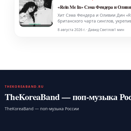
«Rein Me In» Сэма Фендера и Оливи
Хит Сэма Фендера и Оливии Дин «
британского чарта синглов, укрепи
7 августа. Они уже вошли в истори
8 августа 2026 г. · Давид Светлов
1 мин
побив
THEKOREABAND.RU
TheKoreaBand — поп-музыка Ро
TheKoreaBand — поп-музыка России