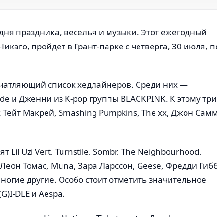
 дня праздника, веселья и музыки. Этот ежегодный
каго, пройдет в Грант-парке с четверга, 30 июля, п
ечатляющий список хедлайнеров. Среди них —
orde и Дженни из K-pop группы BLACKPINK. К этому тр
 Тейт Макрей, Smashing Pumpkins, The xx, Джон Сам
Lil Uzi Vert, Turnstile, Sombr, The Neighbourhood,
 Леон Томас, Muna, Зара Ларссон, Geese, Фредди Гибб
многие другие. Особо стоит отметить значительное
G)I-DLE и Aespa.