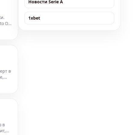
Новости Serie A
и.
1xbet
to De
ерт в
е,
о в
ит,