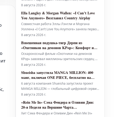
концерт в бруклинском клубе "Варшава" – панк-
8 августа 2026 г.
площадке в стиле бального зала, расположенной
Ella Langley & Morgan Wallen: «I Can’t Love
в Гринпойнте, вмещающей около 1100 человек –
You Anymore» Возглавил Country Airplay
тем же вечером. Менее чем за 30 минут очередь
Совместная работа Эллы Лэнгли и Моргана
о
за билетами, к
Уоллена «I Can’t Love You Anymore» заняла первое
место в чарте Country Airplay всего за 15 недель.
8 августа 2026 г.
Для Лэнгли это пятый, а для Уоллена — двадцать
Взвешенная подушка-тигр Дерпи из
второй хит, возглавивший этот чарт. Композиция
«Охотников на демонов KPop»: Комфорт и
набрала 33,4 миллиона прослушиваний в период
здоровый сон
ио
Оскароносный фильм «Охотники на демонов
с 31 июля по 6 ав
KPop» завоевал миллионы зрительских сердец по
мит
всему миру, став самым просматриваемым
8 августа 2026 г.
оригинальным фильмом Netflix за всю историю.
Shueisha запустила MANGA MILLION: 400
Для многих, включая автора этой статьи,
манг, включая ONE PIECE, бесплатно на
атмосферные сцены фильма и его
100+ языках
6 августа компания Shueisha запустила проект
завораживающий саундтрек также служат
с,
MANGA MILLION — глобальный цифровой сервис,
идеальным ф
приуроченный к 100-летию компании. Эта
8 августа 2026 г.
платформа предлагает около 400 наименований
«Rein Me In» Сэма Фендера и Оливии Дин:
манги, переведенных более чем на 100 языков,
20-я Неделя на Вершине Чарта
предоставляя в общей сложности один миллион
Великобритании
Хит Сэма Фендера и Оливии Дин «Rein Me In»
страниц бесплатно читателям по вс