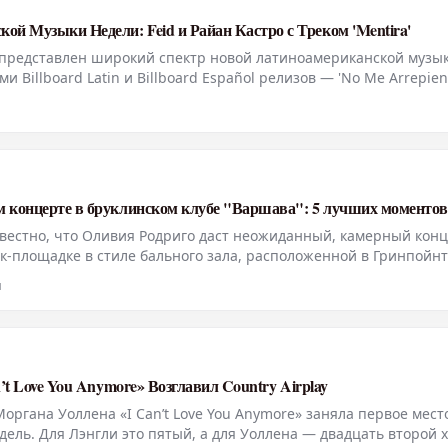
й Музыки Недели: Feid и Райан Кастро с Треком 'Mentira'
 представлен широкий спектр новой латиноамериканской музык
Billboard Latin и Billboard Español релизов — 'No Me Arrepien
esía' от Алехандро Санса и Эдена Муньоса, 'Verano En La Ciudad' о
м концерте в бруклинском клубе "Варшава": 5 лучших моментов
 известно, что Оливия Родриго даст неожиданный, камерный конц
к-площадке в стиле бального зала, расположенной в Гринпойнт
м же вечером. Менее чем за 30 минут очередь за билетами, к
н
n’t Love You Anymore» Возглавил Country Airplay
органа Уоллена «I Can’t Love You Anymore» заняла первое мест
недель. Для Лэнгли это пятый, а для Уоллена — двадцать второй х