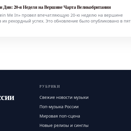
и Дин: 20-я Неделя на Вершине Чарта Великобритании
Rein Me In» провел впечатляющую 20-ю неделю на вершине
в их рекордный успех. Это обновление было опубликовано в пят
ю 31 июля, достигнув 19-й недели подряд на первом месте, тем
РУБРИКИ
ссии
Свежие новости музыки
Поп-музыка России
Мировая поп-сцена
Новые релизы и синглы