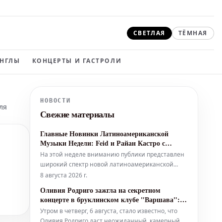
СВЕТЛАЯ
ТЁМНАЯ
ИНГЛЫ
КОНЦЕРТЫ И ГАСТРОЛИ
НОВОСТИ
ля
Свежие материалы
Главные Новинки Латиноамериканской
Музыки Недели: Feid и Райан Кастро с
Треком 'Mentira'
На этой неделе вниманию публики представлен
широкий спектр новой латиноамериканской
музыки. Среди рекомендованных редакторами
8 августа 2026 г.
Billboard Latin и Billboard Español релизов — 'No
Оливия Родриго зажгла на секретном
Me Arrepiento De Sentir Tanto' от Karol G, 'Yo Era
концерте в бруклинском клубе "Варшава": 5
Poesía' от Алехандро Санса и Эдена Муньоса,
лучших моментов
Утром в четверг, 6 августа, стало известно, что
'Verano En La Ciudad' о
Оливия Родриго даст неожиданный, камерный