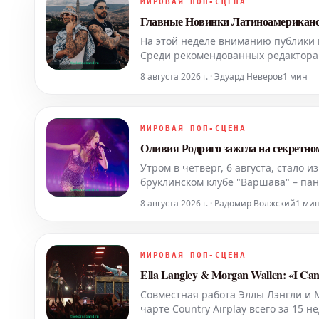
МИРОВАЯ ПОП-СЦЕНА
Главные Новинки Латиноамериканско
На этой неделе вниманию публики
Среди рекомендованных редакторами 
Sentir Tanto' от Karol G, 'Yo Era Po
8 августа 2026 г. · Эдуард Неверов
1 мин
МИРОВАЯ ПОП-СЦЕНА
Оливия Родриго зажгла на секретно
Утром в четверг, 6 августа, стало
бруклинском клубе "Варшава" – пан
вмещающей около 1100 человек – те
8 августа 2026 г. · Радомир Волжский
1 ми
МИРОВАЯ ПОП-СЦЕНА
Ella Langley & Morgan Wallen: «I Ca
Совместная работа Эллы Лэнгли и М
чарте Country Airplay всего за 15 