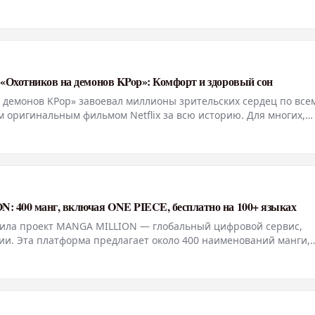
ия набрала 33,4 миллиона прослушиваний в период с 31 июля п
«Охотников на демонов KPop»: Комфорт и здоровый сон
демонов KPop» завоевал миллионы зрительских сердец по все
 оригинальным фильмом Netflix за всю историю. Для многих,
сферные сцены фильма и его завораживающий саундтрек также
: 400 манг, включая ONE PIECE, бесплатно на 100+ языках
стила проект MANGA MILLION — глобальный цифровой сервис,
и. Эта платформа предлагает около 400 наименований манги,
ыков, предоставляя в общей сложности один миллион страниц