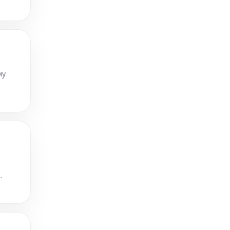
о 6 ав
му