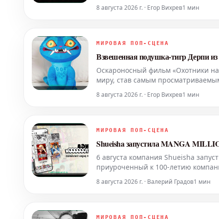
возглавивший этот чарт. Композиц
8 августа 2026 г. · Егор Вихрев
1 мин
МИРОВАЯ ПОП-СЦЕНА
Взвешенная подушка-тигр Дерпи из 
Оскароносный фильм «Охотники на 
миру, став самым просматриваемым
включая автора этой статьи, атмо
8 августа 2026 г. · Егор Вихрев
1 мин
служат идеальным ф
МИРОВАЯ ПОП-СЦЕНА
Shueisha запустила MANGA MILLION
6 августа компания Shueisha запу
приуроченный к 100-летию компани
переведенных более чем на 100 яз
8 августа 2026 г. · Валерий Градов
1 мин
бесплатно читателям по вс
МИРОВАЯ ПОП-СЦЕНА