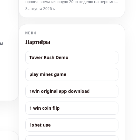
провел впечатляющую 20-ю неделю на вершине
британского чарта синглов, укрепив их
8 августа 2026 г.
рекордный успех. Это обновление было
опубликовано в пятницу, 7 августа. Они уже
вошли в историю 31 июля, достигнув 19-й
недели подряд на первом месте, тем самым
МЕНЮ
побив
Партнёры
ти
Tower Rush Demo
play mines game
1win original app download
1 win coin flip
1xbet uae