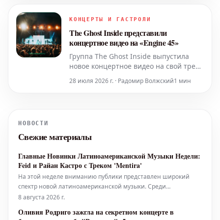
обновленным составом.
КОНЦЕРТЫ И ГАСТРОЛИ
The Ghost Inside представили
концертное видео на «Engine 45»
Группа The Ghost Inside выпустила
новое концертное видео на свой трек
«Engine 45». Эти кадры были записаны
28 июля 2026 г. · Радомир Волжский
1 мин
во время их выступления в 2025 году.
НОВОСТИ
Свежие материалы
Главные Новинки Латиноамериканской Музыки Недели:
Feid и Райан Кастро с Треком 'Mentira'
На этой неделе вниманию публики представлен широкий
спектр новой латиноамериканской музыки. Среди
рекомендованных редакторами Billboard Latin и Billboard
8 августа 2026 г.
Español релизов — 'No Me Arrepiento De Sentir Tanto' от Karol G,
Оливия Родриго зажгла на секретном концерте в
'Yo Era Poesía' от Алехандро Санса и Эдена Муньоса, 'Verano