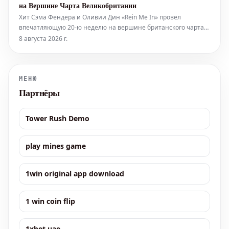
на Вершине Чарта Великобритании
страниц бесплатно читателям по вс
Хит Сэма Фендера и Оливии Дин «Rein Me In» провел
впечатляющую 20-ю неделю на вершине британского чарта
синглов, укрепив их рекордный успех. Это обновление было
8 августа 2026 г.
опубликовано в пятницу, 7 августа. Они уже вошли в историю
31 июля, достигнув 19-й недели подряд на первом месте, тем
самым побив
МЕНЮ
Партнёры
Tower Rush Demo
play mines game
1win original app download
1 win coin flip
1xbet uae