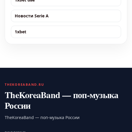
Новости Serie A
1xbet
THEKOREABAND.RU
TheKoreaBand — поп-музыка
России
TheKoreaBand — поп-музыка России