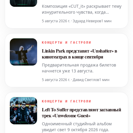
Композиция «CUT_it» раскрывает тему
изнурительного чувства, когда
приходится продолжать, несмотря на
5 августа 2026 г. · Эдуард Неверов
1 мин
полное эмоциональное выгорание и
физическое истощение.
КОНЦЕРТЫ И ГАСТРОЛИ
Linkin Park представят «Unshatter» в
кинотеатрах в конце сентября
Предварительная продажа билетов
начнется уже 13 августа.
5 августа 2026 г. · Давид Светлов
1 мин
КОНЦЕРТЫ И ГАСТРОЛИ
Left To Suffer представляют заглавный
трек «Unwelcome Guest»
Одноименный студийный альбом
увидит свет 9 октября 2026 года.