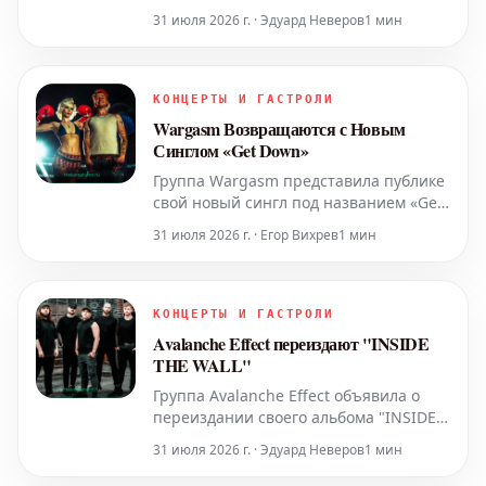
31 июля 2026 г. · Эдуард Неверов
1 мин
КОНЦЕРТЫ И ГАСТРОЛИ
Wargasm Возвращаются с Новым
Синглом «Get Down»
Группа Wargasm представила публике
свой новый сингл под названием «Get
Down». Этот трек знаменует собой их
31 июля 2026 г. · Егор Вихрев
1 мин
первый релиз после недавнего и
значимого перехода на лейбл Hopeless
Records, открывая новую главу в
истории коллектива.
КОНЦЕРТЫ И ГАСТРОЛИ
Avalanche Effect переиздают "INSIDE
THE WALL"
Группа Avalanche Effect объявила о
переиздании своего альбома "INSIDE
THE WALL". Эта работа станет
31 июля 2026 г. · Эдуард Неверов
1 мин
следующей студийной записью
коллектива, сделанной уже с