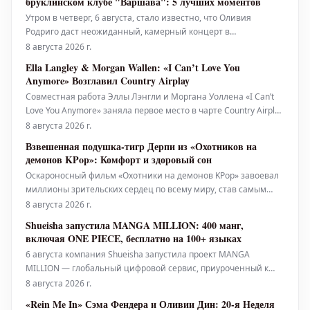
бруклинском клубе "Варшава": 5 лучших моментов
En La Ciudad' о
Утром в четверг, 6 августа, стало известно, что Оливия
Родриго даст неожиданный, камерный концерт в
бруклинском клубе "Варшава" – панк-площадке в стиле
8 августа 2026 г.
бального зала, расположенной в Гринпойнте, вмещающей
Ella Langley & Morgan Wallen: «I Can’t Love You
около 1100 человек – тем же вечером. Менее чем за 30 минут
Anymore» Возглавил Country Airplay
очередь за билетами, к
Совместная работа Эллы Лэнгли и Моргана Уоллена «I Can’t
Love You Anymore» заняла первое место в чарте Country Airplay
всего за 15 недель. Для Лэнгли это пятый, а для Уоллена —
8 августа 2026 г.
двадцать второй хит, возглавивший этот чарт. Композиция
Взвешенная подушка-тигр Дерпи из «Охотников на
набрала 33,4 миллиона прослушиваний в период с 31 июля
демонов KPop»: Комфорт и здоровый сон
по 6 ав
Оскароносный фильм «Охотники на демонов KPop» завоевал
миллионы зрительских сердец по всему миру, став самым
просматриваемым оригинальным фильмом Netflix за всю
8 августа 2026 г.
историю. Для многих, включая автора этой статьи,
Shueisha запустила MANGA MILLION: 400 манг,
атмосферные сцены фильма и его завораживающий
включая ONE PIECE, бесплатно на 100+ языках
саундтрек также служат идеальным ф
6 августа компания Shueisha запустила проект MANGA
MILLION — глобальный цифровой сервис, приуроченный к
100-летию компании. Эта платформа предлагает около 400
8 августа 2026 г.
наименований манги, переведенных более чем на 100
«Rein Me In» Сэма Фендера и Оливии Дин: 20-я Неделя
языков, предоставляя в общей сложности один миллион