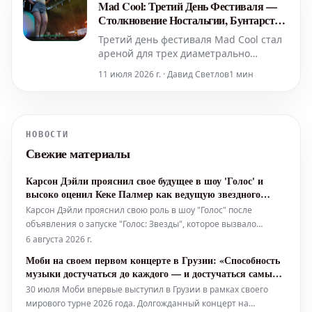
Mad Cool: Третий День Фестиваля —
Столкновение Ностальгии, Бунтарства
и Европейского Попа
Третий день фестиваля Mad Cool стал
ареной для трех диаметрально
противоположных подходов к
11 июля 2026 г. · Давид Светлов
1 мин
концертному выступлению:
бунтарского духа Halsey, глубокой
ностальгии Pixies и обезоруживающей
непосредственности Sigrid.
НОВОСТИ
Свежие материалы
Карсон Дэйли прояснил свое будущее в шоу 'Голос' и
высоко оценил Кеке Палмер как ведущую звездного
спин-оффа
Карсон Дэйли прояснил свою роль в шоу "Голос" после
объявления о запуске "Голос: Звезды", которое вызвало
вопросы о его возможном уходе из проекта NBC. После
6 августа 2026 г.
новости о том, что Кеке Палмер станет ведущей спин-оффа,
Моби на своем первом концерте в Грузии: «Способность
Дэйли во вторник обратился к своим поклонникам в
музыки достучаться до каждого — и достучаться самым
Instagram, чтобы заверить их,
личным образом»
30 июля Моби впервые выступил в Грузии в рамках своего
мирового турне 2026 года. Долгожданный концерт на