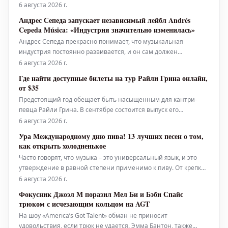
Международном автомотодроме Рустави под Тбилиси был
6 августа 2026 г.
организован местным промоутером Flitz Collective. Богатая
Андрес Сепеда запускает независимый лейбл Andrés
история музыкальной индустрии хранит имена многих
Cepeda Música: «Индустрия значительно изменилась»
выдающихся музыкантов. Од
Андрес Сепеда прекрасно понимает, что музыкальная
индустрия постоянно развивается, и он сам должен
непрерывно меняться и адаптироваться. После трёх
6 августа 2026 г.
десятилетий карьеры, включавшей сотрудничество с такими
Где найти доступные билеты на тур Райли Грина онлайн,
крупными звукозаписывающими компаниями, как Warner и
от $35
Sony, Сепеда принял решение продо
Предстоящий год обещает быть насыщенным для кантри-
певца Райли Грина. В сентябре состоится выпуск его
четвёртого студийного альбома «That’s Just Me», а также Грин
6 августа 2026 г.
займёт заметное место в 30-м сезоне популярного шоу «The
Ура Международному дню пива! 13 лучших песен о том,
Voice». В настоящее время Райли Грин проводит св
как открыть холодненькое
Часто говорят, что музыка – это универсальный язык, и это
утверждение в равной степени применимо к пиву. От крепких
стаутов и хрустящих IPA до освежающих пилснеров и темных
6 августа 2026 г.
лагеров – практически в каждом уголке мира есть свой
Фокусник Джоэл М поразил Мел Би и Бэби Спайс
уникальный сорт. В разных культурах простой акт распития
трюком с исчезающим кольцом на AGT
пинты в мест
На шоу «America’s Got Talent» обман не приносит
удовольствия, если трюк не удается. Эмма Бантон, также