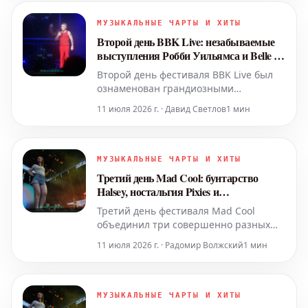
наполненные мощными эмоциями и
невероятной энергией, сделав этот
МУЗЫКАЛЬНЫЕ ЧАРТЫ И ХИТЫ
день поистине незабываемым для
Второй день BBK Live: незабываемые
всех присутствующих.
выступления Робби Уильямса и Belle &
Sebastian
Второй день фестиваля BBK Live был
ознаменован грандиозными
выступлениями Робби Уильямса и
11 июля 2026 г. · Давид Светлов
1 мин
Belle & Sebastian, которые оставили
неизгладимый след в сердцах
зрителей. Эти два коллектива
представили масштабные шоу,
МУЗЫКАЛЬНЫЕ ЧАРТЫ И ХИТЫ
наполненные мощными эмоциями и
Третий день Mad Cool: бунтарство
невероятной жизненной энергией,
Halsey, ностальгия Pixies и
собрав на свои конце
естественность Sigrid
Третий день фестиваля Mad Cool
объединил три совершенно разных
подхода к концертному выступлению.
11 июля 2026 г. · Радомир Волжский
1 мин
Зрители увидели бунтарский дух
Halsey, погрузились в ностальгическую
атмосферу Pixies и ощутили
обезоруживающую естественность
МУЗЫКАЛЬНЫЕ ЧАРТЫ И ХИТЫ
Sigrid.