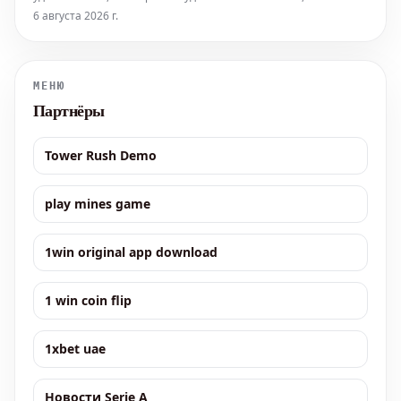
известная как Бэби Спайс из Spice Girls, познала эту истину во
6 августа 2026 г.
время эпизода «Judges’ Callbacks», который вышел во вторник,
4 августа. Ее коллега по группе, Мел Би (Scary Spice),
пригласила Эм
МЕНЮ
Партнёры
Tower Rush Demo
play mines game
1win original app download
1 win coin flip
1xbet uae
Новости Serie A