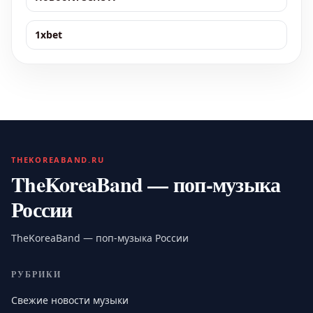
1xbet
THEKOREABAND.RU
TheKoreaBand — поп-музыка
России
TheKoreaBand — поп-музыка России
РУБРИКИ
Свежие новости музыки