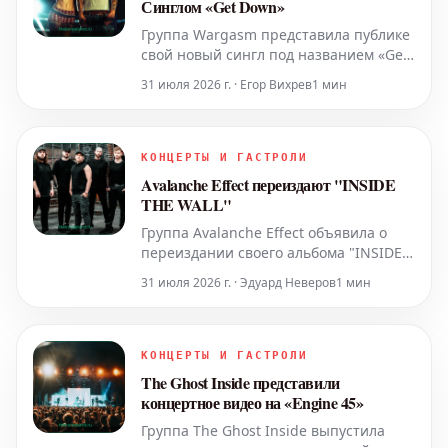
Синглом «Get Down»
Группа Wargasm представила публике
свой новый сингл под названием «Get
Down». Этот трек знаменует собой их
31 июля 2026 г. · Егор Вихрев
1 мин
первый релиз после недавнего и
значимого перехода на лейбл Hopeless
Records, открывая новую главу в
истории коллектива.
КОНЦЕРТЫ И ГАСТРОЛИ
Avalanche Effect переиздают "INSIDE
THE WALL"
Группа Avalanche Effect объявила о
переиздании своего альбома "INSIDE
THE WALL". Эта работа станет
31 июля 2026 г. · Эдуард Неверов
1 мин
следующей студийной записью
коллектива, сделанной уже с
обновленным составом.
КОНЦЕРТЫ И ГАСТРОЛИ
The Ghost Inside представили
концертное видео на «Engine 45»
Группа The Ghost Inside выпустила