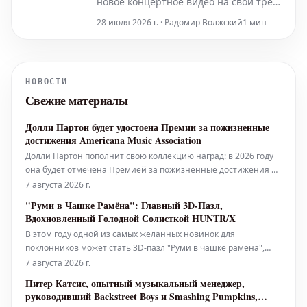
новое концертное видео на свой трек
«Engine 45». Эти кадры были записаны
28 июля 2026 г. · Радомир Волжский
1 мин
во время их выступления в 2025 году.
НОВОСТИ
Свежие материалы
Долли Партон будет удостоена Премии за пожизненные
достижения Americana Music Association
Долли Партон пополнит свою коллекцию наград: в 2026 году
она будет отмечена Премией за пожизненные достижения от
Americana Music Association. Эта награда присуждается в знак
7 августа 2026 г.
признания её выдающегося мастерства как артистки, автора
"Руми в Чашке Рамёна": Главный 3D-Пазл,
песен и творца, а также за создание обширного музыкального
Вдохновленный Голодной Солисткой HUNTR/X
ката
В этом году одной из самых желанных новинок для
поклонников может стать 3D-пазл "Руми в чашке рамена",
который наверняка пополнит ряды культовых игрушек.
7 августа 2026 г.
Представляем последнюю коллекционную новинку по
Питер Катсис, опытный музыкальный менеджер,
мотивам популярного сериала Netflix "KPop Demon Hunters":
руководивший Backstreet Boys и Smashing Pumpkins,
138-детальный 3D-пазл, из котор