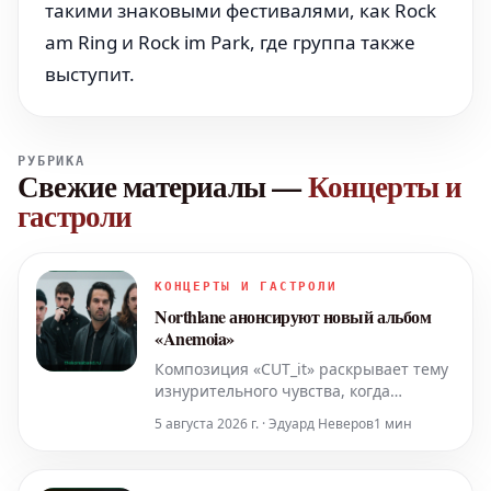
такими знаковыми фестивалями, как Rock
am Ring и Rock im Park, где группа также
выступит.
РУБРИКА
Свежие материалы
—
Концерты и
гастроли
КОНЦЕРТЫ И ГАСТРОЛИ
Northlane анонсируют новый альбом
«Anemoia»
Композиция «CUT_it» раскрывает тему
изнурительного чувства, когда
приходится продолжать, несмотря на
5 августа 2026 г. · Эдуард Неверов
1 мин
полное эмоциональное выгорание и
физическое истощение.