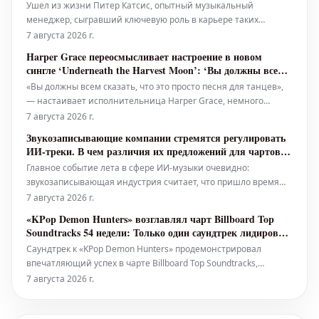
скончался в 69 лет
Ушел из жизни Питер Катсис, опытный музыкальный
менеджер, сыгравший ключевую роль в карьере таких
артистов, как Backstreet Boys, Korn, The Smashing Pumpkins и
7 августа 2026 г.
Snoop Dogg. Ему было 69 лет. Катсис начал свою карьеру в
Harper Grace переосмысливает настроение в новом
музыкальной индустрии в 23 года в родном Чикаго, где он
сингле ‘Underneath the Harvest Moon’: ‘Вы должны всем
открыл и стал мен
сказать, что это просто песня для танцев’
«Вы должны всем сказать, что это просто песня для танцев»,
— настаивает исполнительница Harper Grace, немного
нервничая из-за одной фразы в своем завораживающем
7 августа 2026 г.
новом сингле «Underneath the Harvest Moon». В припеве Grace
Звукозаписывающие компании стремятся регулировать
поет о том, что она «в настроении для «стучащих сапог» (in a
ИИ-треки. В чем различия их предложений для чартов и
knockin
стриминговых сервисов?
Главное событие лета в сфере ИИ-музыки очевидно:
звукозаписывающая индустрия считает, что пришло время
регулировать песни, созданные искусственным интеллектом.
7 августа 2026 г.
В июле коалиция музыкальных создателей и представителей
«KPop Demon Hunters» возглавлял чарт Billboard Top
индустрии звукозаписи — включая RIAA, A2IM и SAG-AFTRA —
Soundtracks 54 недели: Только один саундтрек лидировал
представила предло
дольше
Саундтрек к «KPop Demon Hunters» продемонстрировал
впечатляющий успех в чарте Billboard Top Soundtracks,
удерживая первое место в течение 54 недель подряд. Это
7 августа 2026 г.
достижение приближает его всего на восемь недель к
абсолютному рекорду чарта. Сам чарт Top Soundtracks был